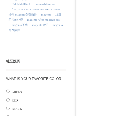
ChildchildHtml
Featured-Product
free_extension magentouse.com magento
插件 magento免费插件
magento ---垃圾
图片的处理
magento 优势 magento seo
magento下载
magento介绍
magento
免费插件
社区投票
WHAT IS YOUR FAVORITE COLOR
GREEN
RED
BLACK