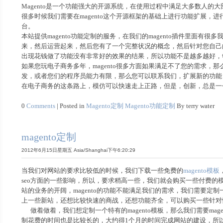
Magento是一个功能强大的开源系统，在使用过程中满足大多数人
很多时候我们需要在magento这个开源框架的基础上进行功能扩展，
台。
本站提供magento功能定制的服务，在我们的magento插件里
来，然后运营起来，然后您有了一个完整状况的概念，然后针对您自己的
出现花钱做了功能没有非常好的效果的结果，所以功能不是越多越好，
如果您玩电子商务多年，magento很多方面如果满足不了您的需求
发，或者您们的程序员能力有限，那么您可以联系我们，扩展新的功能，
在电子商务的这条路上，模仿可以快速走上正路，但是，创新，总是一
0
Comments
| Posted in
Magento定制
Magento功能定制
By terry water
magento定制
2012年6月15日星期五 Asia/Shanghai下午6:20:29
当我们对网站的要求比较低的时候，我们下载一些免费的
magento模板
seo方面的一些影响，所以，要求稍高一些，我们就会购买一些付费的模
站的业务的开阔，magento的功能不能满足我们的需求，我们需要定制
上一些新站，还想比较快速的商战，还想功能齐全，可以购买一些针对
做着做着，我们想定制一个特有的magento模板，那么我们需要mag
制花费的时间也是比较长的，大约得1个月的时间完成网站的建设，所