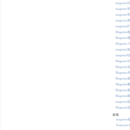
magent
magneto
magent
magento
magento
Magent
Magent
Magento 
magento
magento
Magent
Magento
Magento
Magento
Magento
Magento
Magento
magento
Magento
标签
magent
Featured-