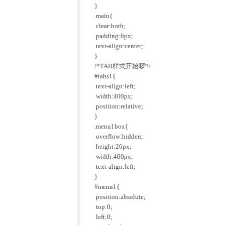
}
.main{
clear:both;
padding:8px;
text-align:center;
}
/*TAB样式开始啰*/
#tabs1{
text-align:left;
width:400px;
position:relative;
}
.menu1box{
overflow:hidden;
height:26px;
width:400px;
text-align:left;
}
#menu1{
position:absolute;
top:0;
left:0;