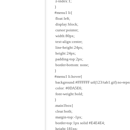
z-index:1;
}
#menu1 li{
float:left;
display:block;
cursor:pointer;
width:80px;
text-align:center;
line-height:24px;
height:24px;
padding-top:2px;
border-bottom: none;
}
#menu1 li.hover{
background:#FFFFFF url(123/tab1.gif) no-repea
color: #0DA5E6;
font-weight:bold;
}
.main1box{
clear:both;
margin-top:-1px;
border-top:1px solid #E4E4E4;
height:181px;