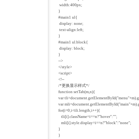
width:400px;
}
#main1 ul{
display: none;
text-align:left;
}
#main1 ul.block{
display: block;
}
-->
</style>
<script>
<!--
/*更换显示样式*/
function setTab(m,n){
var tli=document.getElementById("menu"+m).g
var mli=document.getElementById("main"+m).
for(i=0;i<tli.length;i++){
tli[i].className=i==n?"hover":"";
mli[i].style.display=i==n?"block":"none";
}
}