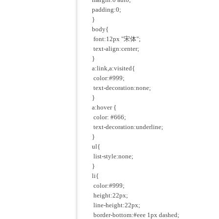
padding:0;
}
body{
font:12px "宋体";
text-align:center;
}
a:link,a:visited{
color:#999;
text-decoration:none;
}
a:hover {
color: #666;
text-decoration:underline;
}
ul{
list-style:none;
}
li{
color:#999;
height:22px;
line-height:22px;
border-bottom:#eee 1px dashed;