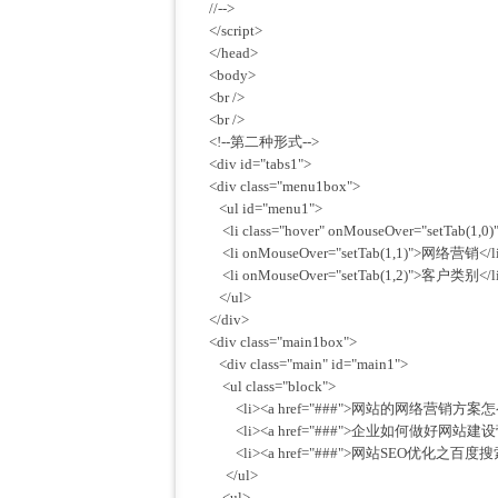
//-->
</script>
</head>
<body>
<br />
<br />
<!--第二种形式-->
<div id="tabs1">
<div class="menu1box">
<ul id="menu1">
<li class="hover" onMouseOver="setTab(1
<li onMouseOver="setTab(1,1)">网络营销</l
<li onMouseOver="setTab(1,2)">客户类别</l
</ul>
</div>
<div class="main1box">
<div class="main" id="main1">
<ul class="block">
<li><a href="###">网站的网络营销方案怎么写
<li><a href="###">企业如何做好网站建设营销
<li><a href="###">网站SEO优化之百度搜索
</ul>
<ul>