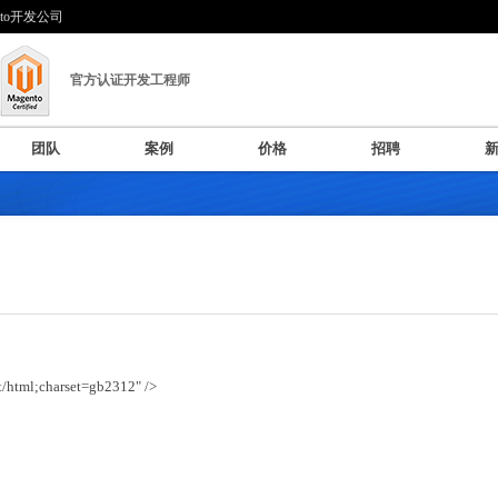
nto开发公司
官方认证开发工程师
团队
案例
价格
招聘
t/html;charset=gb2312" />