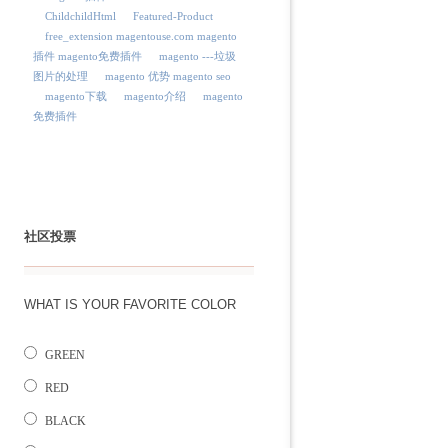
ChildchildHtml
Featured-Product
free_extension magentouse.com magento
插件 magento免费插件
magento ---垃圾
图片的处理
magento 优势 magento seo
magento下载
magento介绍
magento
免费插件
社区投票
WHAT IS YOUR FAVORITE COLOR
GREEN
RED
BLACK