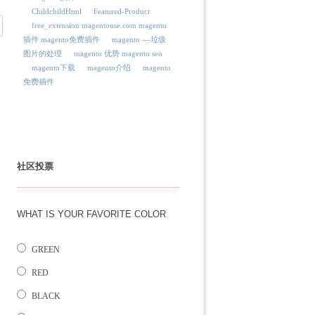
ChildchildHtml
Featured-Product
free_extension magentouse.com magento
插件 magento免费插件
magento ---垃圾
图片的处理
magento 优势 magento seo
magento下载
magento介绍
magento
免费插件
社区投票
WHAT IS YOUR FAVORITE COLOR
GREEN
RED
BLACK