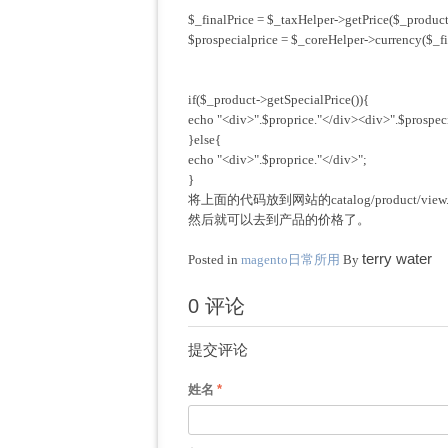
$_finalPrice = $_taxHelper->getPrice($_product
$prospecialprice = $_coreHelper->currency($_fi
if($_product->getSpecialPrice()){
echo "<div>".$proprice."</div><div>".$prospeci
}else{
echo "<div>".$proprice."</div>";
}
将上面的代码放到网站的catalog/product/vie
然后就可以去到产品的价格了。
terry water
Posted in
magento日常所用
By
0 评论
提交评论
姓名