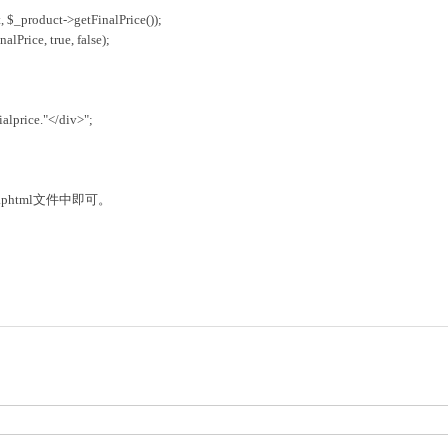
, $_product->getFinalPrice());
nalPrice, true, false);
alprice."</div>";
w.phtml文件中即可。