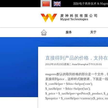
国际电子商务技术 & Mage
麦神科技有限公司
Mygod Technologies
服务
关于
直接得到产品的价格，支持在不
2012年10月23日星期二 Asia/Shanghai下午3:20:01
magento默认的取到价格的部分是一个文
直接得到price，这样样式随便调，下面是一段代
$_coreHelper = $this->helper('core');
$_taxHelper = $this->helper('tax');
$_price = $_taxHelper->getPrice($_product, $_p
$proprice = $_coreHelper->currency($_price, true