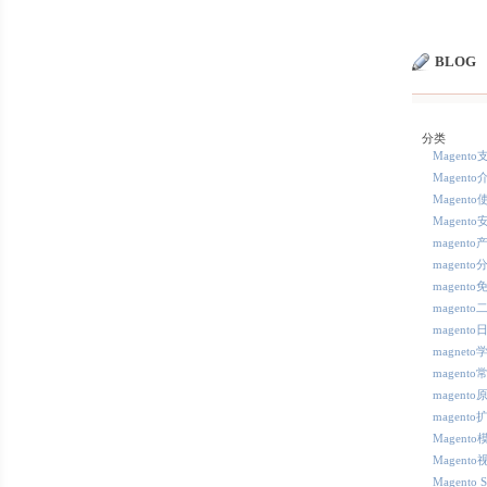
BLOG
分类
Magent
Magento
Magento
Magento
magent
magent
magent
magent
magent
magneto
magent
magento
magento
Magent
Magent
Magento 