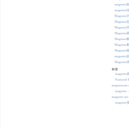
magento
magento
Magent
Magento
Magento
Magento
Magento
Magento
Magento
magento
Magento
标签
magent
Featured-
magentous
magent
magento seo
magent