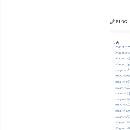
BLOG
分类
Magent
Magento
Magento
Magento
magent
magent
magent
magent
magent
magneto
magent
magento
magento
Magent
Magent