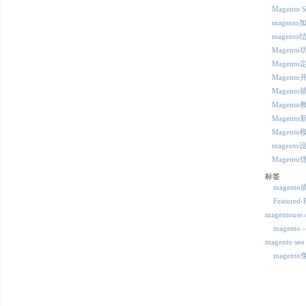
Magento 
magento
magento
Magent
Magento
Magento
Magento
Magento
Magento
Magento
magento
Magento
标签
magent
Featured-
magentous
magent
magento seo
magent