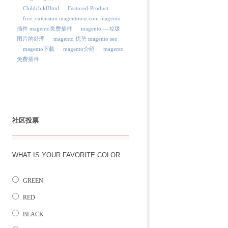
ChildchildHtml
Featured-Product
free_extension magentouse.com magento
插件 magento免费插件
magento ---垃圾
图片的处理
magento 优势 magento seo
magento下载
magento介绍
magento
免费插件
社区投票
WHAT IS YOUR FAVORITE COLOR
GREEN
RED
BLACK