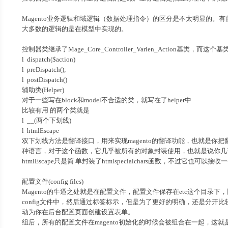
Magento业务逻辑和域逻辑（数据处理指令）的区分是不太明显的。
大多数的逻辑的是在模型中实现的。
控制器类继承了Mage_Core_Controller_Varien_Action基类，而
l dispatch($action)
l preDispatch();
l postDispatch()
辅助类(Helper)
对于一些写在block和model不合适的类，就写在了helper中
比较有用 的两个类就是
l __(两个下划线)
l htmlEscape
双下划线方法是翻译接口，用来实现magento的翻译功能，也就是你把翻
种语言，对于这个函数，它几乎被所有的对象封装使用，也就是说你几
htmlEscape只是简 单封装了htmlspecialchars函数，不过它也可以接
配置文件(config files)
Magento的牛逼之处就是在配置文件，配置文件保存在etc这个目录下，比较有用的
config文件中，然后通过标签标示，但是为了更好的明确，还是分开比较好，一般
动为你在后台配置页面创建设置表单。
组后，所有的配置文件在magento初始化的时候会被组合在一起，这