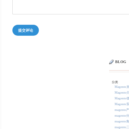
提交评论
BLOG
分类
Magent
Magento
Magento
Magento
magent
magent
magent
magent