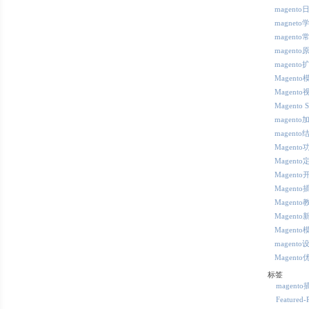
magent
magneto
magent
magento
magento
Magent
Magent
Magento 
magento
magento
Magent
Magento
Magento
Magento
Magento
Magento
Magento
magento
Magento
标签
magent
Featured-