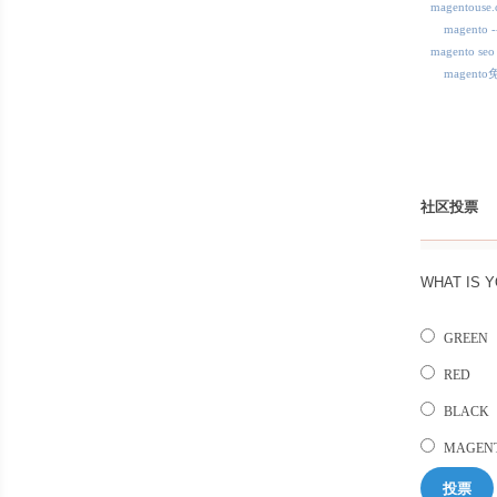
magentous
magent
magento seo
magent
社区投票
WHAT IS 
GREEN
RED
BLACK
MAGEN
投票