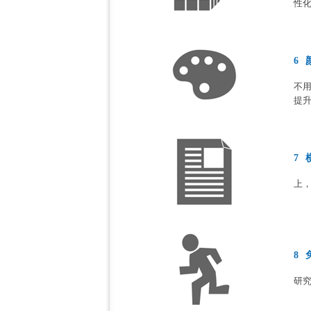
性化
6
不
提
7
上
8
研究