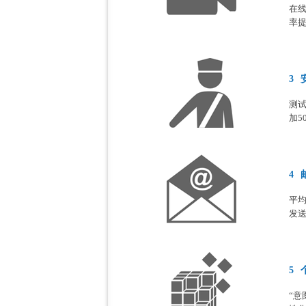
在线
率
3
测
加5
4
平
发送
5
“