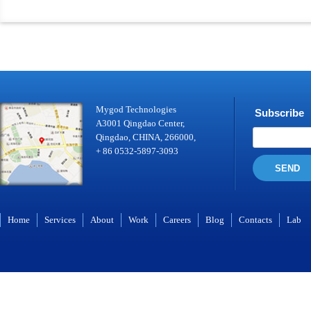
Mygod Technologies
Subscribe
A3001 Qingdao Center,
Qingdao, CHINA, 266000,
+ 86 0532-5897-3093
SEND
Home
Services
About
Work
Careers
Blog
Contacts
Lab