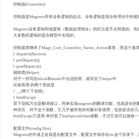
控制器(Controller)
控制器是Magento所有业务逻辑的起点。业务逻辑是指业务理论中的规
Magento业务逻辑和域逻辑（数据处理指令）的区分是不太明显的。
大多数的逻辑的是在模型中实现的。
控制器类继承了Mage_Core_Controller_Varien_Action基类，而
l dispatch($action)
l preDispatch();
l postDispatch()
辅助类(Helper)
对于一些写在block和model不合适的类，就写在了helper中
比较有用 的两个类就是
l __(两个下划线)
l htmlEscape
双下划线方法是翻译接口，用来实现magento的翻译功能，也就是你把翻
种语言，对于这个函数，它几乎被所有的对象封装使用，也就是说你几
htmlEscape只是简 单封装了htmlspecialchars函数，不过它也可以接
配置文件(config files)
Magento的牛逼之处就是在配置文件，配置文件保存在etc这个目录下，比较有用的