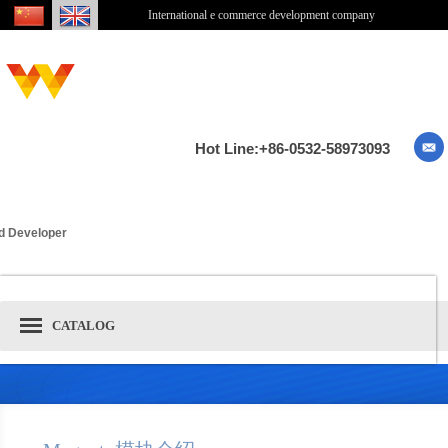
International e commerce development company
Hot Line:+86-0532-58973093
ied Developer
CATALOG