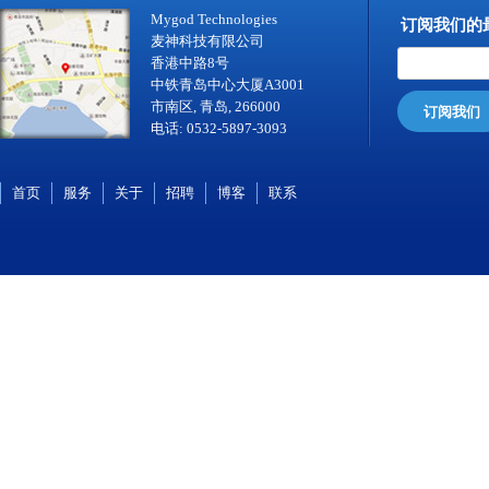
Mygod Technologies
订阅我们的
麦神科技有限公司
香港中路8号
中铁青岛中心大厦A3001
市南区, 青岛, 266000
订阅我们
电话: 0532-5897-3093
首页
服务
关于
招聘
博客
联系