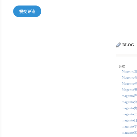
提交评论
BLOG
分类
Magent
Magento
Magento
Magento
magent
magent
magent
magent
magent
magneto
magent