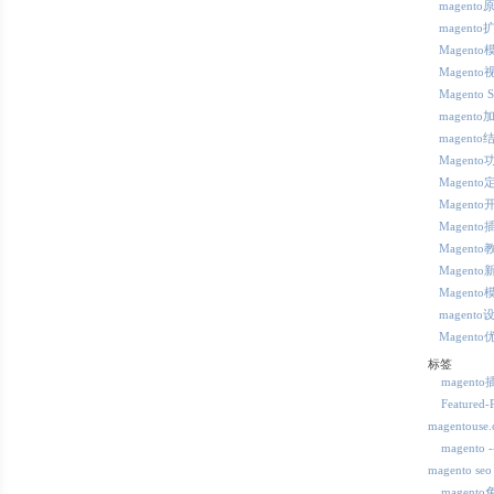
magento
magento
Magent
Magent
Magento 
magento
magento
Magent
Magento
Magento
Magento
Magento
Magento
Magento
magento
Magento
标签
magent
Featured-
magentous
magent
magento seo
magent