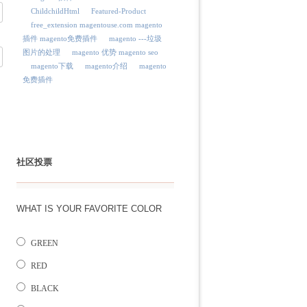
ChildchildHtml
Featured-Product
free_extension magentouse.com magento
插件 magento免费插件
magento ---垃圾
图片的处理
magento 优势 magento seo
magento下载
magento介绍
magento
免费插件
社区投票
WHAT IS YOUR FAVORITE COLOR
GREEN
RED
BLACK