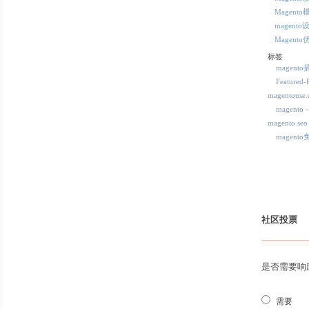
Magento
magento
Magento
标签
magent
Featured-
magentous
magent
magento seo
magent
社区投票
是否需要响
需要