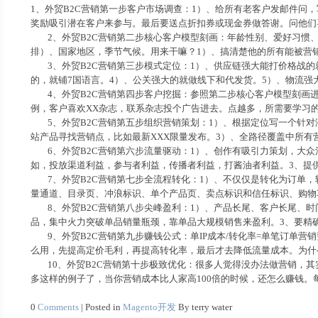
1、外贸B2C营销第一步客户市场调查：1）、给所有老客户发邮件问，写
奖励吸引潜在客户来参与。最后要送点折扣券或现金券做答谢。问他们喜
2、外贸B2C营销第二步核心客户模型刻画：年龄性别、爱好习惯、
排）、国家地区，季节气候。用来干嘛？1）、搞清楚他的所有能被营
3、外贸B2C营销第三步模式定位：1）、供应链强大能打价格战的就叫deal-e
的，就铺7国语言。4）、公关强大的就做线下和代发货。5）、物流强
4、外贸B2C营销第四步客户挖掘：参照第二步核心客户模型刻画进
例，客户喜欢XX杂志，联系杂志投个广告进去。点越多，所需要学习的营销方
5、外贸B2C营销第五步组织营销策划：1）、根据定位写一个针对
站产品寻找营销点，比如最新XXX限量发布。3）、全路径覆盖中所有
6、外贸B2C营销第六步流量驱动：1）、创作有吸引力策划，大众
如，投放渠道利益，参与者利益，传播者利益，打酱油者利益。3、提供驱动工具
7、外贸B2C营销第七步全流程转化：1）、不仅仅是转化为订单，转化
量通道、目录页、冲浪标识、单个产品页、卖点标识和信任标识、购物
8、外贸B2C营销第八步尖峰盈利：1）、产品长尾、客户长尾、时
品，集中火力突破单品销量瓶颈，靠单品大规模销售来盈利。3、要精
9、外贸B2C营销第九步赚钱公式：单IP成本/转化率=单笔订单营
么用，先提高定价毛利，再提高转化率，最后才去降低流量成本。为什
10、外贸B2C营销第十步极致优化：很多人觉得没办法做营销，其实就
多这样的例子了，当你营销成本比人家高100倍的时候，还怎么赚钱
0
Comments
| Posted in
Magento开发
By terry water