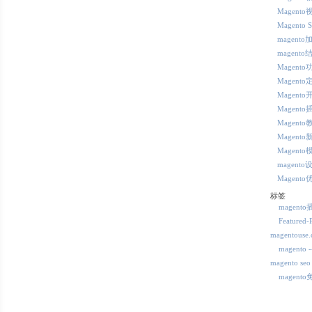
Magent
Magento 
magento
magento
Magent
Magento
Magento
Magento
Magento
Magento
Magento
magento
Magento
标签
magent
Featured-
magentous
magent
magento seo
magent