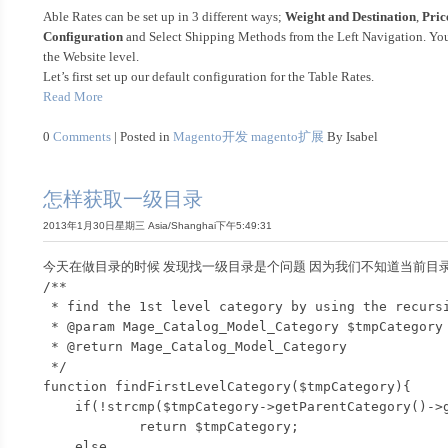
Able Rates can be set up in 3 different ways;
Weight and Destination
,
Pric
Configuration
and Select Shipping Methods from the Left Navigation. You wi
the Website level.
Let’s first set up our default configuration for the Table Rates.
Read More
0
Comments
| Posted in
Magento开发
magento扩展
By Isabel
怎样获取一级目录
2013年1月30日星期三 Asia/Shanghai下午5:49:31
今天在做目录的时候 发现找一级目录是个问题 因为我们不知道当前目录有
/**

 * find the 1st level category by using the recursion

 * @param Mage_Catalog_Model_Category $tmpCategory

 * @return Mage_Catalog_Model_Category

 */

function findFirstLevelCategory($tmpCategory){

    if(!strcmp($tmpCategory->getParentCategory()->getName(), 'Root Catalog'))

            return $tmpCategory;

    else
