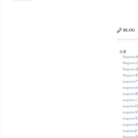
BLOG
分类
Magent
Magento
Magento
Magento
magent
magent
magent
magent
magent
magneto
magent
magento
magento
Magent