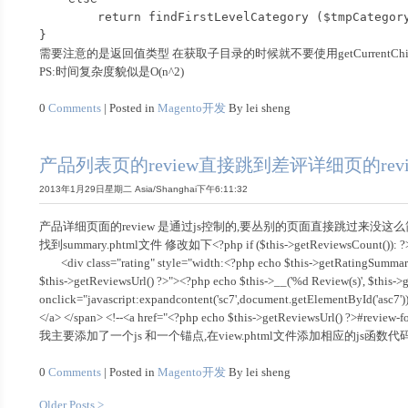
        return findFirstLevelCategory ($tmpCategory->getParentCategory());

需要注意的是返回值类型 在获取子目录的时候就不要使用getCurrentChildCatego
PS:时间复杂度貌似是O(n^2)
0
Comments
| Posted in
Magento开发
By lei sheng
产品列表页的review直接跳到差评详细页的rev
2013年1月29日星期二 Asia/Shanghai下午6:11:32
产品详细页面的review 是通过js控制的,要丛别的页面直接跳过来没这么
找到summary.phtml文件 修改如下<?php if ($this->getReviewsCount()): ?>
<div class="rating" style="width:<?php echo $this->getRatingS
$this->getReviewsUrl() ?>"><?php echo $this->__('%d Review(s)', $t
onclick="javascript:expandcontent('sc7',document.getElementById('asc7')
</a>
</span>
<!--<a href="<?php echo $this->getReviewsUrl() ?>#review
我主要添加了一个js 和一个锚点,在view.phtml文件添加相应的js函数代码
0
Comments
| Posted in
Magento开发
By lei sheng
Older Posts >