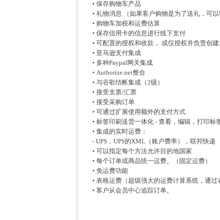
• 保存购物车产品
• 礼物消息 （如果客户购物是为了送礼，可
• 购物车加税和运费估算
• 保存信用卡的信息进行线下支付
• 可配置的授权和收款， 或仅授权并负责创
• 亚马逊支付集成
• 多种Paypal网关集成
• Authorize.net整合
• 与谷歌结帐集成（2级）
• 接受支票/汇票
• 接受采购订单
• 可通过扩展使用额外的支付方式
• 标签印刷送货一体化 - 查看，编辑，打印
• 集成的实时运费：
- UPS，UPS的XML（账户费率），联邦快
• 可以指定每个方法允许目的地国家
• 每个订单或商品统一运费。（固定运费）
• 免运费功能
• 表格运费（超级强大的运费计算系统，通
• 客户从会员中心追踪订单。