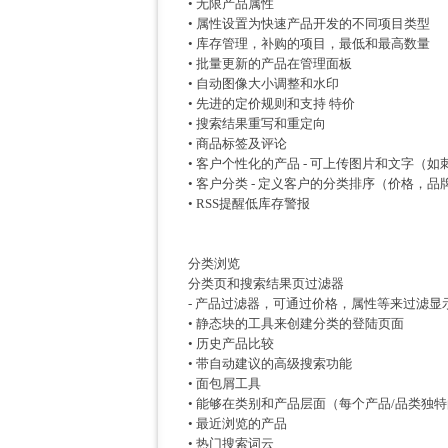
• 无限产品属性
• 属性设置为快速产品开发的不同项目类型
• 库存管理，补购的项目，最低和最高数量
• 批量更新的产品在管理面板
• 自动图像大小调整和水印
• 先进的定价规则和支持 特价
• 搜索结果重写和重定向
• 商品标签及评论
• 客户个性化的产品 - 可上传图片和文字（
• 客户分类 - 定义客户的分类排序（价格，
• RSS提醒低库存警报
分类浏览
分类页和搜索结果页过滤器
- 产品过滤器，可通过价格，属性等来过滤显
• 静态块的工具来创建分类的登陆页面
• 历史产品比较
• 带自动建议的高级搜索功能
• 面包屑工具
• 能够在类别和产品层面（每个产品/品类独
• 最近浏览的产品
• 热门搜索词云