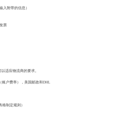
以输入附带的信息）
建发票
标签以适应物流商的要求。
递 （账户费率），美国邮政和DHL
过表格制定规则）