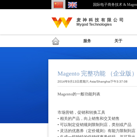
国际电子商务技术 & Mage
麦神科技有限公司
Mygod Technologies
服务
关于
Magento 完整功能 （企业版
2014年9月13日星期六 Asia/Shanghai下午3:37:08
Magento的一般功能列表
市场营销，促销和转换工具
• 相关的产品，向上销售和交叉销售
• 可以制定促销规则限制到店，类别或产品
• 灵活的优惠券（定价规则）有能力限制到
• 生成一组独特的促销优惠券代码，并可导