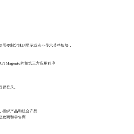
根据需要制定规则显示或者不显示某些板块，
PI Magento的和第三方应用程序
）
假冒登录。
），捆绑产品和组合产品
如批发商和零售商