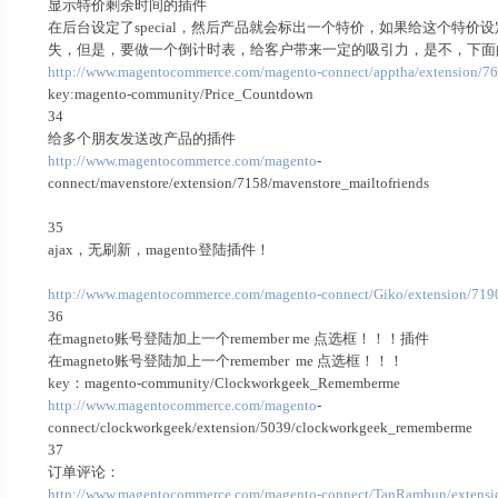
显示特价剩余时间的插件
在后台设定了special，然后产品就会标出一个特价，如果给这个特
失，但是，要做一个倒计时表，给客户带来一定的吸引力，是不，下面
http://www.magentocommerce.com/magento-connect/apptha/extension/7
key:magento-community/Price_Countdown
34
给多个朋友发送改产品的插件
http://www.magentocommerce.com/magento
-
connect/mavenstore/extension/7158/mavenstore_mailtofriends
35
ajax，无刷新，magento登陆插件！
http://www.magentocommerce.com/magento-connect/Giko/extension/719
36
在magneto账号登陆加上一个remember me 点选框！！！插件
在magneto账号登陆加上一个remember me 点选框！！！
key：magento-community/Clockworkgeek_Rememberme
http://www.magentocommerce.com/magento
-
connect/clockworkgeek/extension/5039/clockworkgeek_rememberme
37
订单评论：
http://www.magentocommerce.com/magento-connect/TanRambun/extensi