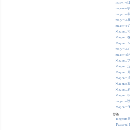
magent
magneto
magent
magento
magento
Magent
Magent
Magento 
magento
magento
Magent
Magento
Magento
Magento
Magento
Magento
Magento
magento
Magento
标签
magent
Featured-