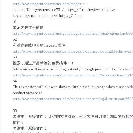
http://www.magentocommerce.com/magento
-
connect/Unirgy/extension/751/unirgy_giftcert/reviews#reviews
key：magento-community/Unirgy_Giftcert
51
显示客户注册的IP
http://www.magentocommerce.com/magento-connect/vinai/extension/6609
52
和游客在线聊天的magento插件
http://www.magentocommerce.com/magento-connect/CodingMachine/exten
53
搜索，通过产品标签的免费插件！！
Site search will now be searching not only through product info, but also 
http://www.magentocommerce.com/magento-connect/Webtex/extension/6
54
This extension will allow to show multiple product image when click on dif
product view page.
http://www.magentocommerce.com/magento-connect/ujjal/extension/668
55
网络推广系统插件： 让你的客户引荐，然后客户可以得到相应的折扣
插件：
网络推广系统插件：