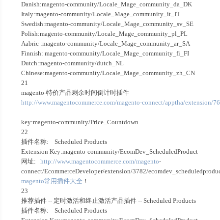
Danish:magento-community/Locale_Mage_community_da_DK
Italy:magento-community/Locale_Mage_community_it_IT
Swedish:magento-community/Locale_Mage_community_sv_SE
Polish:magento-community/Locale_Mage_community_pl_PL
Aabric :magento-community/Locale_Mage_community_ar_SA
Finnish: magento-community/Locale_Mage_community_fi_FI
Dutch:magento-community/dutch_NL
Chinese:magento-community/Locale_Mage_community_zh_CN
21
magento-特价产品剩余时间倒计时插件
http://www.magentocommerce.com/magento-connect/apptha/extension/7
key:magento-community/Price_Countdown
22
插件名称: Scheduled Products
Extension Key:magento-community/EcomDev_ScheduledProduct
网址:
http://www.magentocommerce.com/magento
-
connect/EcommerceDeveloper/extension/3782/ecomdev_scheduledprodu
magento常用插件大全
！
23
推荐插件 -- 定时激活和终止激活产品插件 -- Scheduled Products
插件名称: Scheduled Products