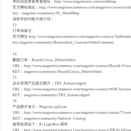
本站信息查看查看地址：http://www.magentouse.com/worldmap
官方网站地址：http://www.magentocommerce.com/magento-connect/onlin
key：magento-community/Pz_WorldMap
该软件的功能大致介绍：
13
订单加备注，
官方网址:http://www.magentocommerce.com/magento-connect/TanRambun/
key:magento-community/Biebersdorf_CustomerOrderComment
14
删除订单：BoutikCircus_DeleteOrders
URL：http://www.magentocommerce.com/magento-connect/Boutik+Circus/
KEY：magento-community/BoutikCircus_DeleteOrders
15
后台管理产品显示图片：TBT_Enhancedgrid
URL：http://www.magentocommerce.com/magento-connect/WDCA/extensi
KEY：magento-community/TBT_Enhancedgrid
16
产品图片放大：Magento jqZoom
URL：http://www.magentocommerce.com/magento-connect/satrun77/exte
KEY：magento-community/Safitech_Catalog
推荐使用这个：IG LightBox 插件
URL：http://www.magentocommerce.com/magento-connect/IDEALIAGroup