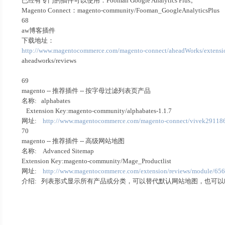
已经有专门的插件可以使用：Fooman Google Analytics Plus。
Magento Connect：magento-community/Fooman_GoogleAnalyticsPlus
68
aw博客插件
下载地址：
http://www.magentocommerce.com/magento-connect/aheadWorks/extensio
aheadworks/reviews
69
magento -- 推荐插件 -- 按字母过滤列表页产品
名称: alphabates
Extension Key:magento-community/alphabates-1.1.7
网址:
http://www.magentocommerce.com/magento-connect/vivek291186
70
magento -- 推荐插件 -- 高级网站地图
名称: Advanced Sitemap
Extension Key:magento-community/Mage_Productlist
网址:
http://www.magentocommerce.com/extension/reviews/module/656
介绍: 列表形式显示所有产品或分类，可以替代默认网站地图，也可以