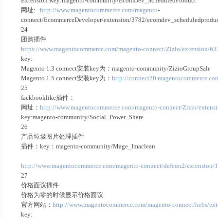
Extension Key:magento-community/EcomDev_ScheduledProduct
网址:
http://www.magentocommerce.com/magento
-
connect/EcommerceDeveloper/extension/3782/ecomdev_scheduledprodu
24
团购插件
https://www.magentocommerce.com/magento-connect/Zizio/extension/637
key:
Magento 1.3 connect安装key为：magento-community/ZizioGroupSale
Magento 1.5 connect安装key为：
http://connect20.magentocommerce.co
25
fackbooklike插件：
网址：
http://www.magentocommerce.com/magento-connect/Zizio/extensi
key:magento-community/Social_Power_Share
26
产品垃圾图片处理插件
插件：key：magento-community/Mage_Imaclean
http://www.magentocommerce.com/magento-connect/defcon2/extension/
27
价格面议插件
价格为零的时候显示价格面议
官方网站：
http://www.magentocommerce.com/magento-connect/hebs/ext
key: