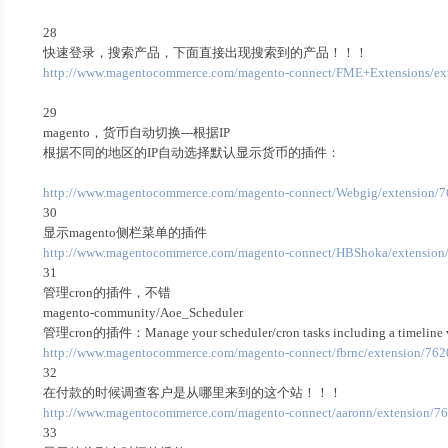
28
快速登录，搜索产品，下面直接出现搜索到的产品！！！
http://www.magentocommerce.com/magento-connect/FME+Extensions/ext
29
magento，货币自动切换---根据IP
根据不同的地区的IP自动选择默认显示货币的插件：
http://www.magentocommerce.com/magento-connect/Webgig/extension/7
30
显示magento侧栏菜单的插件
http://www.magentocommerce.com/magento-connect/HBShoka/extension
31
管理cron的插件，不错
magento-community/Aoe_Scheduler
管理cron的插件：Manage your scheduler/cron tasks including a timeline 
http://www.magentocommerce.com/magento-connect/fbrnc/extension/762
32
在付款的时候调查客户是从哪里来到的这个站！！！
http://www.magentocommerce.com/magento-connect/aaronn/extension/7
33