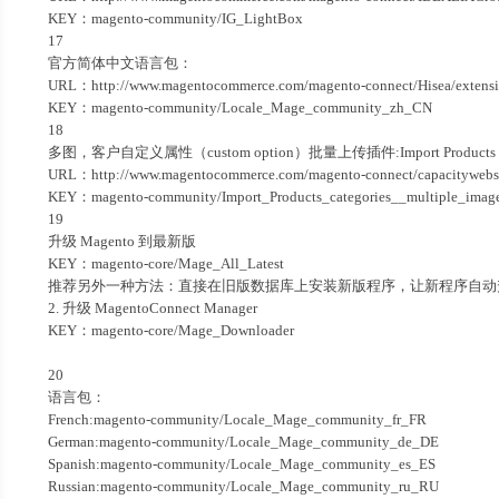
KEY：magento-community/IG_LightBox
17
官方简体中文语言包：
URL：http://www.magentocommerce.com/magento-connect/Hisea/extensio
KEY：magento-community/Locale_Mage_community_zh_CN
18
多图，客户自定义属性（custom option）批量上传插件:Import Products categorie
URL：http://www.magentocommerce.com/magento-connect/capacitywebsol
KEY：magento-community/Import_Products_categories__multiple_imag
19
升级 Magento 到最新版
KEY：magento-core/Mage_All_Latest
推荐另外一种方法：直接在旧版数据库上安装新版程序，让新程序自动
2. 升级 MagentoConnect Manager
KEY：magento-core/Mage_Downloader
20
语言包：
French:magento-community/Locale_Mage_community_fr_FR
German:magento-community/Locale_Mage_community_de_DE
Spanish:magento-community/Locale_Mage_community_es_ES
Russian:magento-community/Locale_Mage_community_ru_RU