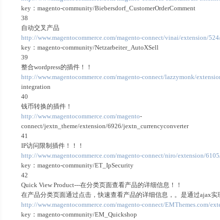
key：magento-community/Biebersdorf_CustomerOrderComment
38
自动交叉产品
http://www.magentocommerce.com/magento-connect/vinai/extension/524/a
key：magento-community/Netzarbeiter_AutoXSell
39
整合wordpress的插件！！
http://www.magentocommerce.com/magento-connect/lazzymonk/extensio
integration
40
钱币转换的插件！
http://www.magentocommerce.com/magento
-
connect/jextn_theme/extension/6926/jextn_currencyconverter
41
IP访问限制插件！！！
http://www.magentocommerce.com/magento-connect/niro/extension/6105/
key：magento-community/ET_IpSecurity
42
Quick View Product---在分类页面查看产品的详细信息！！
在产品分类页面通过点击，快速查看产品的详细信息，。是通过ajax实
http://www.magentocommerce.com/magento-connect/EMThemes.com/ext
key：magento-community/EM_Quickshop