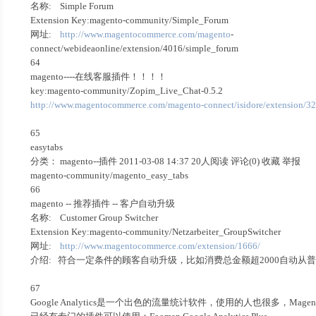
名称: Simple Forum
Extension Key:magento-community/Simple_Forum
网址:
http://www.magentocommerce.com/magento
-
connect/webideaonline/extension/4016/simple_forum
64
magento----在线客服插件！！！！
key:magento-community/Zopim_Live_Chat-0.5.2
http://www.magentocommerce.com/magento-connect/isidore/extension/32
65
easytabs
分类： magento--插件 2011-03-08 14:37 20人阅读 评论(0) 收藏 举报
magento-community/magento_easy_tabs
66
magento -- 推荐插件 -- 客户自动升级
名称: Customer Group Switcher
Extension Key:magento-community/Netzarbeiter_GroupSwitcher
网址:
http://www.magentocommerce.com/extension/1666/
介绍: 符合一定条件的顾客自动升级，比如消费总金额超2000自动从普
67
Google Analytics是一个出色的流量统计软件，使用的人也很多，Ma