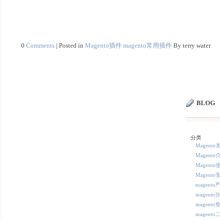
0
Comments
| Posted in
Magento插件
magento常用插件
By terry water
BLOG
分类
Magent
Magento
Magento
Magento
magent
magent
magent
magent