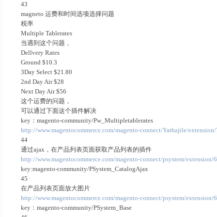
43
magneto 运费和时间选项选择问题
税率
Multiple Tablerates
当遇到这个问题，
Dellvery Rates
Ground $10.3
3Day Select $21.80
2nd Day Air $28
Next Day Air $56
这个运费的问题，
可以通过下面这个插件解决
key：magento-community/Pw_Multipletablerates
http://www.magentocommerce.com/magento-connect/Yarhajile/extension/7
44
通过ajax，在产品列表页面获取产品列表的插件
http://www.magentocommerce.com/magento-connect/psystem/extension/6
key:magento-community/PSystem_CatalogAjax
45
在产品列表页面放大图片
http://www.magentocommerce.com/magento-connect/psystem/extension/
key：magento-community/PSystem_Base