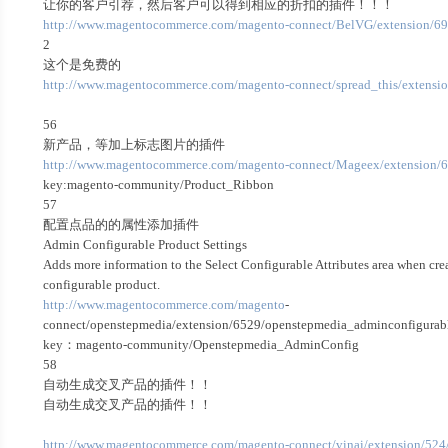
让你的客户引荐，然后客户可以得到相应的折扣的插件！！！
http://www.magentocommerce.com/magento-connect/BelVG/extension/6964
2
这个是免费的
http://www.magentocommerce.com/magento-connect/spread_this/extensio
56
新产品，等加上标志图片的插件
http://www.magentocommerce.com/magento-connect/Mageex/extension/6
key:magento-community/Product_Ribbon
57
配置点品的的属性添加插件
Admin Configurable Product Settings
Adds more information to the Select Configurable Attributes area when cre
configurable product.
http://www.magentocommerce.com/magento
-
connect/openstepmedia/extension/6529/openstepmedia_adminconfigurabl
key：magento-community/Openstepmedia_AdminConfig
58
自动生成交叉产品的插件！！
自动生成交叉产品的插件！！
http://www.magentocommerce.com/magento-connect/vinai/extension/524/a