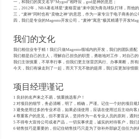
一，和我们的英文名字“Mygod”相呼应，god是神的意思；
二，2012年，NBA著名球星“麦格雷迪”来中国为青岛球队打球，而他
三，“麦神”同时也有“卖物之神”的意思，作为一家专注于电子商务的
四，我们是专业的Magento开发公司，“麦神”寓意“极其精通于开发M
我们的文化
我们相信业专于精！我们只做Magento领域内的开发，我们的团队
我们都是自己的主人，理解自己担负的职责，勇敢地对工作，对自己的
我们主张慎重，不草率行事，但我们更主张雷厉风行、办事果断，所有
今天，我们有缘走到了一起，而天下无不散的筵席，我们应更加珍惜眼
项目经理谨记
1 良好的名声来之不易，慎重挑选客户！
2 对项目的细节，务必清晰，明了，精确，严谨。记住一个好的项目规
3 避免使用过多的专业术语，如果必须使用，应该在使用过后主动向客
4 尊重客户的意见，但不要盲从，坚持作为一名专业人员的原则，遇
5 不得夸大宣传公司或者产品，一切实事求是，诚实的对待客户，我
6 销售技巧是重要的，但记住销售技巧只是为了弥补外部缺乏信任力